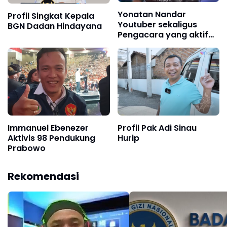
Yonatan Nandar
Profil Singkat Kepala
Youtuber sekaligus
BGN Dadan Hindayana
Pengacara yang aktif
sebagai Debaters Islam
di YouTube dan TikTok
Immanuel Ebenezer
Profil Pak Adi Sinau
Aktivis 98 Pendukung
Hurip
Prabowo
Rekomendasi