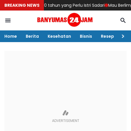
ami di Usia 40 tahun yang Perlu Istri Sadari
BREAKING NEWS
Mau Berlimpah Reze
Home
Berita
Kesehatan
Bisnis
Resep
Kul