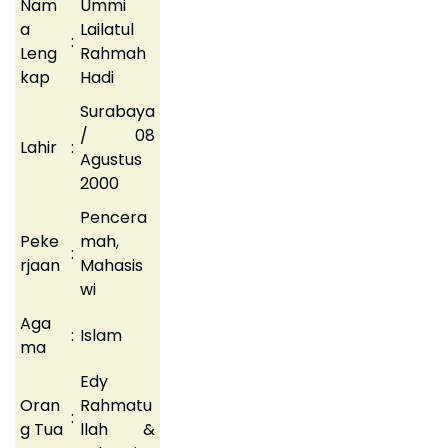
Nam
Ummi
a
Lailatul
:
Leng
Rahmah
kap
Hadi
Surabaya
/ 08
Lahir
:
Agustus
2000
Pencera
Peke
mah,
:
rjaan
Mahasis
wi
Aga
:
Islam
ma
Edy
Oran
Rahmatu
:
g Tua
llah &