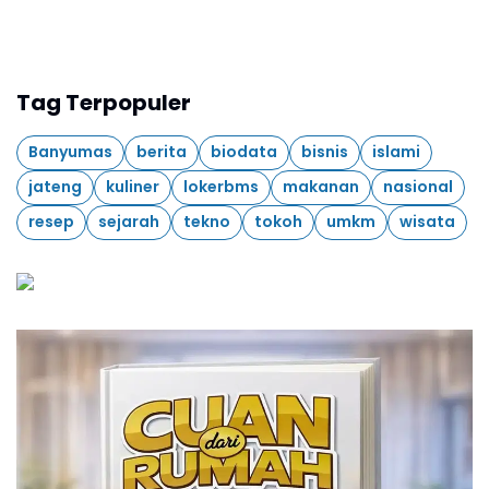
Tag Terpopuler
Banyumas
berita
biodata
bisnis
islami
jateng
kuliner
lokerbms
makanan
nasional
resep
sejarah
tekno
tokoh
umkm
wisata