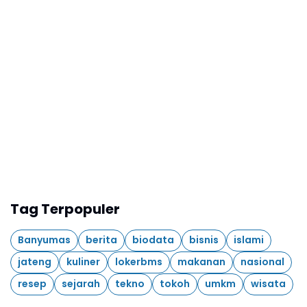
Tag Terpopuler
Banyumas
berita
biodata
bisnis
islami
jateng
kuliner
lokerbms
makanan
nasional
resep
sejarah
tekno
tokoh
umkm
wisata