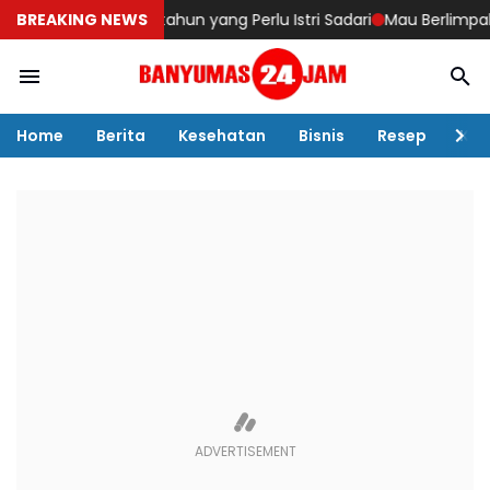
i di Usia 40 tahun yang Perlu Istri Sadari
BREAKING NEWS
Mau Berlimpah Rezeki
Home
Berita
Kesehatan
Bisnis
Resep
Kul