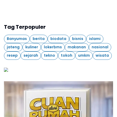
Tag Terpopuler
Banyumas
berita
biodata
bisnis
islami
jateng
kuliner
lokerbms
makanan
nasional
resep
sejarah
tekno
tokoh
umkm
wisata