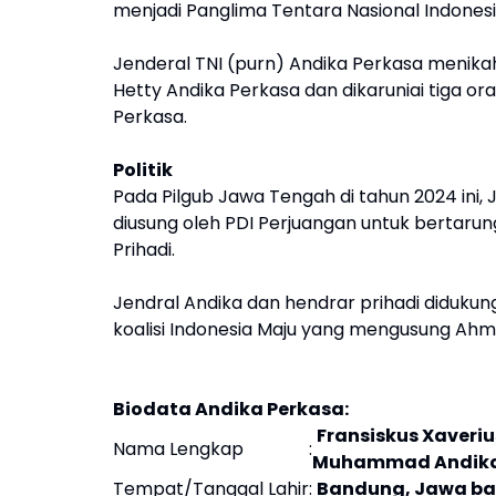
menjadi Panglima Tentara Nasional Indones
Jenderal TNI (purn) Andika Perkasa menika
Hetty Andika Perkasa dan dikaruniai tiga o
Perkasa.
Politik
Pada Pilgub Jawa Tengah di tahun 2024 ini, 
diusung oleh PDI Perjuangan untuk bertaru
Prihadi.
Jendral Andika dan hendrar prihadi didukun
koalisi Indonesia Maju yang mengusung Ahmad
Biodata Andika Perkasa:
Fransiskus Xaveriu
Nama Lengkap
:
Muhammad Andika
Tempat/Tanggal Lahir
:
Bandung, Jawa bar