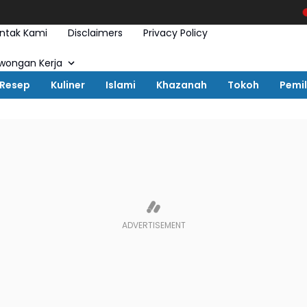
Lirik lag
ntak Kami
Disclaimers
Privacy Policy
wongan Kerja
Resep
Kuliner
Islami
Khazanah
Tokoh
Pemi