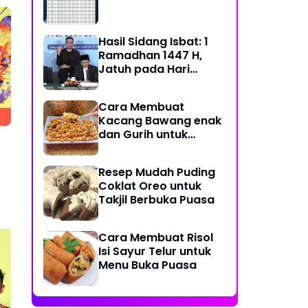
Hasil Sidang Isbat: 1
Ramadhan 1447 H,
Jatuh pada Hari
Kamis, 19 Februari
2026
Cara Membuat
Kacang Bawang enak
dan Gurih untuk
Lebaran
Resep Mudah Puding
Coklat Oreo untuk
Takjil Berbuka Puasa
Cara Membuat Risol
Isi Sayur Telur untuk
Menu Buka Puasa
Profil Menhut Raja Juli
Pro