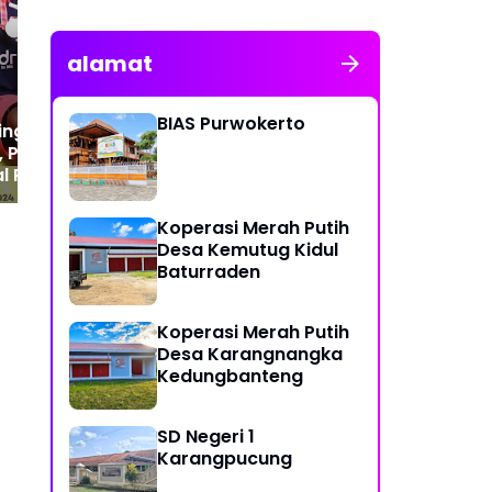
Antoni
Pur
alamat
BIAS Purwokerto
Singkat Alwi
, Pebulutangkis
l Putra Indonesia
Koperasi Merah Putih
Desa Kemutug Kidul
Baturraden
Koperasi Merah Putih
Desa Karangnangka
Kedungbanteng
SD Negeri 1
Karangpucung