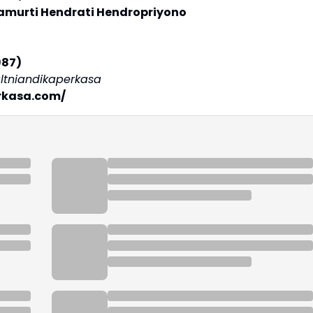
namurti Hendrati Hendropriyono
987)
ltniandikaperkasa
rkasa.com/