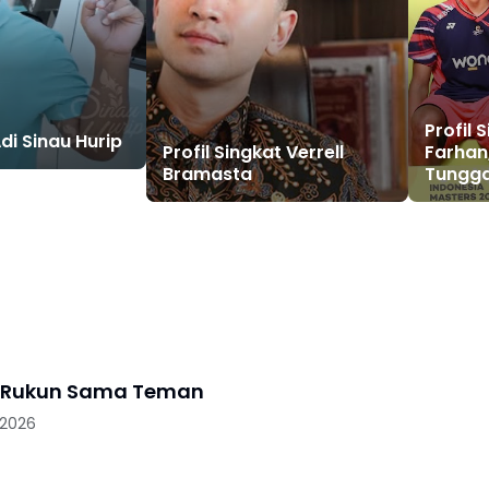
Profil 
Adi Sinau Hurip
Profil Singkat Verrell
Farhan
Bramasta
Tungga
gu Rukun Sama Teman
 2026