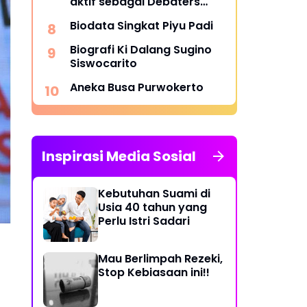
aktif sebagai Debaters
Islam di YouTube dan
Biodata Singkat Piyu Padi
TikTok
Biografi Ki Dalang Sugino
Siswocarito
Aneka Busa Purwokerto
Inspirasi Media Sosial
Kebutuhan Suami di
Usia 40 tahun yang
Perlu Istri Sadari
Mau Berlimpah Rezeki,
Stop Kebiasaan ini!!