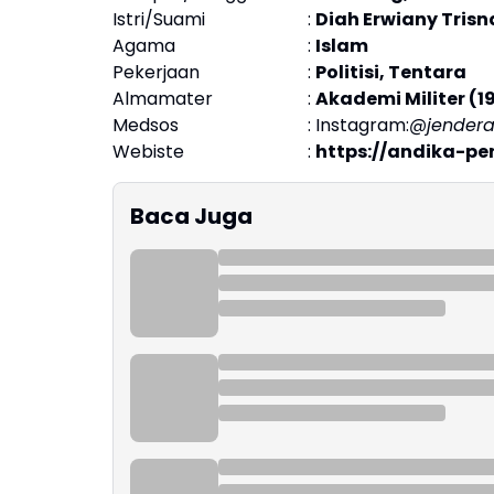
Istri/Suami
:
Diah Erwiany Tris
Agama
:
Islam
Pekerjaan
:
Politisi, Tentara
Almamater
:
Akademi Militer (1
Medsos
:
Instagram:
@jendera
Webiste
:
https://andika-pe
Baca Juga