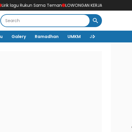
u Rukun Sama Teman
LOWONGAN KERJA DEPO PELITA UNTUK 11 POSI
lu
Galery
Ramadhan
UMKM
Jateng
Nasiona