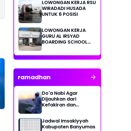
LOWONGAN KERJA RSU
WIRADADI HUSADA
UNTUK 6 POSISI
LOWONGAN KERJA
GURU AL IRSYAD
BOARDING SCHOOL
PURWOKERTO
ramadhan
Do'a Nabi Agar
Dijauhkan dari
Kefakiran dan
Kekurangan : Arab,
Latin, Arti, serta
Jadwal Imsakiyyah
Keutamaannya
Kabupaten Banyumas