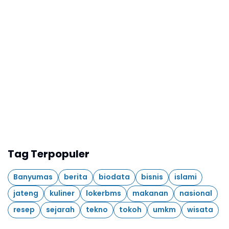
Tag Terpopuler
Banyumas
berita
biodata
bisnis
islami
jateng
kuliner
lokerbms
makanan
nasional
resep
sejarah
tekno
tokoh
umkm
wisata