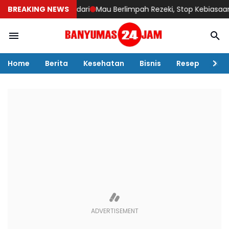
 Perlu Istri Sadari
BREAKING NEWS
Mau Berlimpah Rezeki, Stop Kebiasaan ini!!
Home
Berita
Kesehatan
Bisnis
Resep
Kul