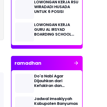
LOWONGAN KERJA RSU
WIRADADI HUSADA
UNTUK 6 POSISI
LOWONGAN KERJA
GURU AL IRSYAD
BOARDING SCHOOL
PURWOKERTO
ramadhan
Do'a Nabi Agar
Dijauhkan dari
Kefakiran dan
Kekurangan : Arab,
Latin, Arti, serta
Jadwal Imsakiyyah
Keutamaannya
Kabupaten Banyumas