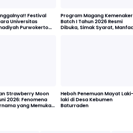
nggalnya!! Festival
Program Magang Kemenaker
ara Universitas
Batch I Tahun 2026 Resmi
adiyah Purwokerto
Dibuka, Simak Syarat, Manfaa
bali hadir
dan Cara Daftarnya
an Strawberry Moon
Heboh Penemuan Mayat Laki
uni 2026: Fenomena
laki di Desa Kebumen
urnama yang Memukau
Baturraden
Malam