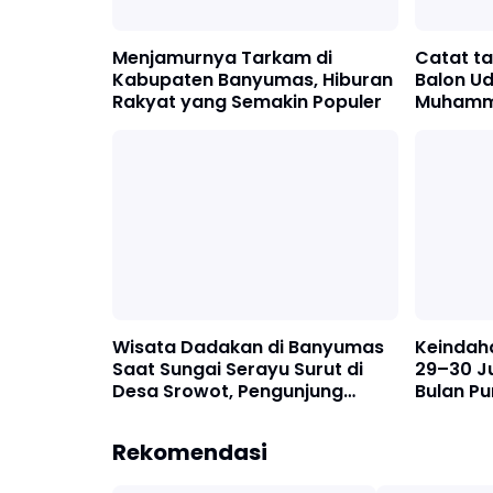
Menjamurnya Tarkam di
Catat ta
Kabupaten Banyumas, Hiburan
Balon Ud
Rakyat yang Semakin Populer
Muhamm
2026 kem
Wisata Dadakan di Banyumas
Keindah
Saat Sungai Serayu Surut di
29–30 J
Desa Srowot, Pengunjung
Bulan P
Membludak
Langit 
Rekomendasi