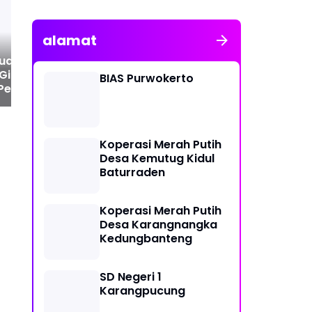
alamat
 Sudaryono, Kepala
Rekomendasi Travel
Le
Gizi Nasional
Umroh Solo dengan
Tim
BIAS Purwokerto
Pengganti Nanik S
Pendampingan Muthawif
dan
g
Berpengalaman
Ke
Koperasi Merah Putih
Desa Kemutug Kidul
Baturraden
Koperasi Merah Putih
Desa Karangnangka
Kedungbanteng
SD Negeri 1
Karangpucung