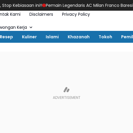
iasaan ini!!
Pemain Legendaris AC Milan Franco Baresi Meningg
ntak Kami
Disclaimers
Privacy Policy
wongan Kerja
Resep
Kuliner
Islami
Khazanah
Tokoh
Pemi