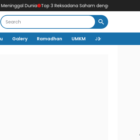
al Dunia
Top 3 Reksadana Saham dengan Kinerja Terbaik dalam
lu
Galery
Ramadhan
UMKM
Jateng
Nasiona