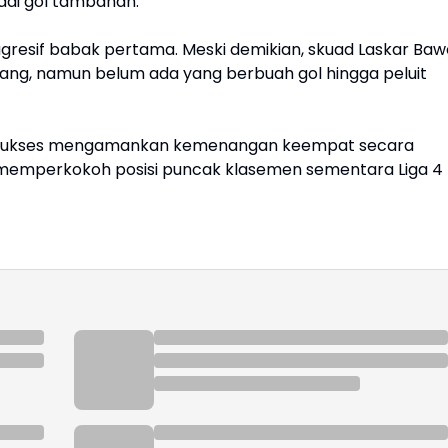
adi gol tambahan.
resif babak pertama. Meski demikian, skuad Laskar Baw
g, namun belum ada yang berbuah gol hingga peluit
as sukses mengamankan kemenangan keempat secara
s memperkokoh posisi puncak klasemen sementara Liga 4