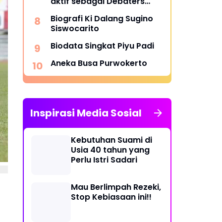
aktif sebagai Debaters
Islam di YouTube dan
Biografi Ki Dalang Sugino
TikTok
Siswocarito
Biodata Singkat Piyu Padi
Aneka Busa Purwokerto
Inspirasi Media Sosial
Kebutuhan Suami di
Usia 40 tahun yang
Perlu Istri Sadari
Mau Berlimpah Rezeki,
Stop Kebiasaan ini!!