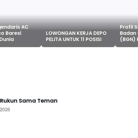
gendaris AC
Profil
co Baresi
LOWONGAN KERJA DEPO
Badan 
Dunia
PELITA UNTUK 11 POSISI
(BGN) 
Deyan
gu Rukun Sama Teman
 2026